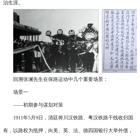
治生涯。
回溯张澜先生在保路运动中几个重要场景：
场景一
——初期参与谋划对策
1911
年
5
月
9
日，清廷将川汉铁路、粤汉铁路干线收归国
有，以路权为抵押，向美、英、法、德四国银行大举外债，