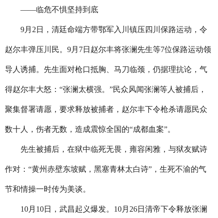
——临危不惧坚持到底
9
月
2
日，清廷命端方带鄂军入川镇压四川保路运动，令
赵尔丰弹压川民。
9
月
7
日赵尔丰将张澜先生等
7
位保路运动领
导人诱捕。先生面对枪口抵胸、马刀临颈，仍据理抗论，气
得赵尔丰大怒：“张澜太横强。”民众风闻张澜等人被捕后，
聚集督署请愿，要求释放被捕者，赵尔丰下令枪杀请愿民众
数十人，伤者无数，造成震惊全国的“成都血案”。
先生被捕后，在狱中临死无畏，雍容闲雅，与狱友赋诗
作对：“黄州赤壁东坡赋，黑塞青林太白诗”，生死不渝的气
节和情操一时传为美谈。
10
月
10
日，武昌起义爆发。
10
月
26
日清帝下令释放张澜