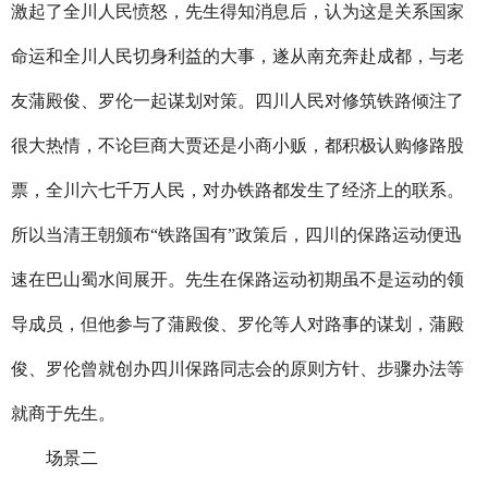
激起了全川人民愤怒，先生得知消息后，认为这是关系国家
命运和全川人民切身利益的大事，遂从南充奔赴成都，与老
友蒲殿俊、罗伦一起谋划对策。四川人民对修筑铁路倾注了
很大热情，不论巨商大贾还是小商小贩，都积极认购修路股
票，全川六七千万人民，对办铁路都发生了经济上的联系。
所以当清王朝颁布“铁路国有”政策后，四川的保路运动便迅
速在巴山蜀水间展开。先生在保路运动初期虽不是运动的领
导成员，但他参与了蒲殿俊、罗伦等人对路事的谋划，蒲殿
俊、罗伦曾就创办四川保路同志会的原则方针、步骤办法等
就商于先生。
场景二