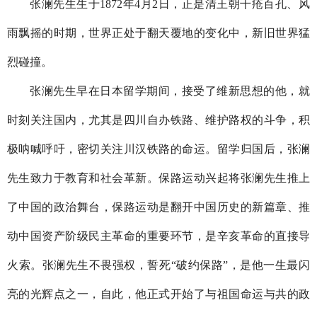
张澜先生生于
1872
年
4
月
2
日，正是清王朝千疮百孔、风
雨飘摇的时期，世界正处于翻天覆地的变化中，新旧世界猛
烈碰撞。
张澜先生早在日本留学期间，接受了维新思想的他，就
时刻关注国内，尤其是四川自办铁路、维护路权的斗争，积
极呐喊呼吁，密切关注川汉铁路的命运。留学归国后，张澜
先生致力于教育和社会革新。保路运动兴起将张澜先生推上
了中国的政治舞台，保路运动是翻开中国历史的新篇章、推
动中国资产阶级民主革命的重要环节，是辛亥革命的直接导
火索。张澜先生不畏强权，誓死“破约保路”，是他一生最闪
亮的光辉点之一，自此，他正式开始了与祖国命运与共的政