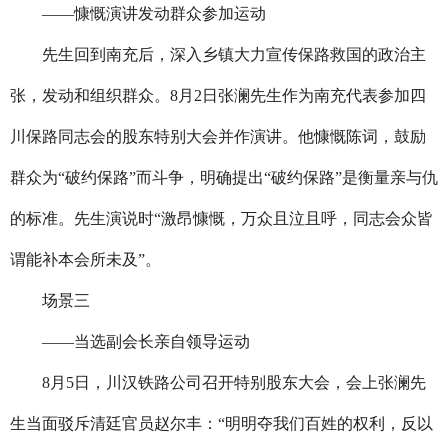
——慷慨演讲发动群众参加运动
先生回到南充后，深入乡镇大力宣传保路救国的政治主
张，发动和组织群众。
8
月
2
日张澜先生作为南充代表参加四
川保路同志会的股东特别大会并作演讲。他慷慨陈词，鼓励
群众为“破约保路”而斗争，明确提出“破约保路”是衡量亲与仇
的标准。先生演说时“激昂慷慨，万众且泣且呼，同志会众皆
谓能补本会所未及”。
场景三
——当选副会长亲自领导运动
8
月
5
日，川汉铁路公司召开特别股东大会，会上张澜先
生当面驳斥清廷官员赵尔丰：“明明夺我们百姓的权利，反以