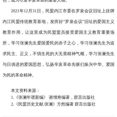
色，成为引发辛亥革命的重要人物。
2021
年
12
月
31
日，民盟内江市委在罗泉会议旧址上挂牌
内江民盟传统教育基地，发挥好“罗泉会议”旧址的爱国主义
教育作用，让这里成为民盟盟员接受爱国主义教育重要场
所，学习张澜先生爱国爱民的赤子之心，学习张澜先生为追
求民主、正义，不惧生死的大无畏精神气概，学习张澜先生
与日俱进的爱国思想，弘扬辛亥革命先驱们振兴中华、爱国
为民的革命精神。
本文资料来源：
1.
《张澜年谱新编》
谢增寿编著，群言出版社
2.
《民盟历史文献.张澜》方然编著 群言出版社