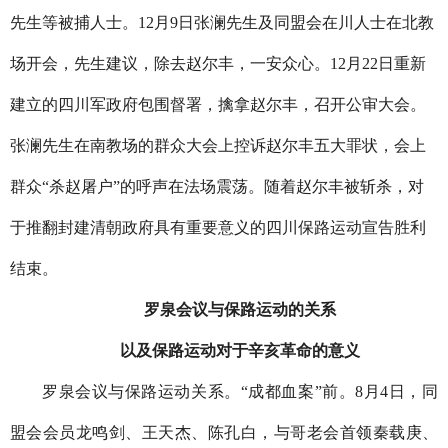
先生等被捕人士。
12
月
9
日张澜先生及同盟会在川人士在北教
场开会，先生建议，除去赵尔丰，一安众心。
12
月
22
日重新
建立的四川军政府包围督署，擒拿赵尔丰，召开公审大会。
张澜先生在南教场的群众大会上控诉赵尔丰五大罪状，会上
群众“杀赵屠户”的呼声在法场震荡。随着赵尔丰被斩杀，对
于推翻封建清朝政府具有重要意义的四川保路运动宣告胜利
结束。
罗泉会议与保路运动的关系
以及保路运动对于辛亥革命的意义
罗泉会议与保路运动关系。“成都血案”前。
8
月
4
日，同
盟会会员龙鸣剑、王天杰、陈孔白，与哥老会首领秦载庚、