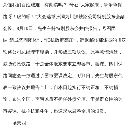
为恤我们百姓艰难，有此谓吗？”号召“大家起来，争争争保
路呀！破约呀！”大会选举张澜为川汉铁路公司特别股东会副
会长。
8
月
10
日，先生主持特别股东会并作报告，号召团
结“组成坚固团体”，“抵抗政府高压”，辞退邮传部派员的川汉
铁路公司总经理李稷勋，并形成三项决议。此事惹恼清廷，
威胁硬抢铁路，于是全体股东要求立即罢市、罢课。四川保
路同志会一致通过了罢市罢课决定。
9
月
1
日，先生与股东代
表一致决议并通告全川：自本日起实行不纳正粮，不纳捐
输，布告全国，声明以后不担任外债分厘。于是群众性的罢
市罢课、抗捐抗粮斗争，迅速形成席卷全川的浪潮。
场景四