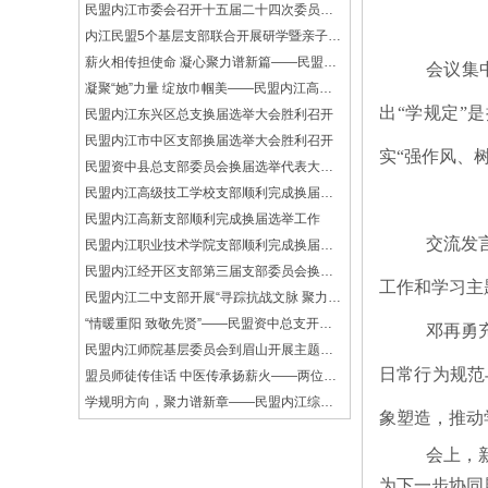
民盟内江市委会召开十五届二十四次委员（扩大）会 换届工作正式拉开帷幕
内江民盟5个基层支部联合开展研学暨亲子趣味运动会
薪火相传担使命 凝心聚力谱新篇——民盟内江东兴区总支三中支部换届选举大会顺利召开
会议集
凝聚“她”力量 绽放巾帼美——民盟内江高新支部欢庆“三八”国际劳动妇女节
出“学规定”
民盟内江东兴区总支换届选举大会胜利召开
民盟内江市中区支部换届选举大会胜利召开
实“强作风、
民盟资中县总支部委员会换届选举代表大会圆满落幕
民盟内江高级技工学校支部顺利完成换届选举工作
民盟内江高新支部顺利完成换届选举工作
交流发
民盟内江职业技术学院支部顺利完成换届选举工作
民盟内江经开区支部第三届支部委员会换届选举大会顺利召开
工作和学习主
民盟内江二中支部开展“寻踪抗战文脉 聚力文化传承”主题活动
“情暖重阳 致敬先贤”——民盟资中总支开展重阳节慰问老盟员活动
邓再勇
民盟内江师院基层委员会到眉山开展主题教育现场教学活动
日常行为规范
盟员师徒传佳话 中医传承扬薪火——两位盟员传承人顺利通过省市两级专家组考核验收
学规明方向，聚力谱新章——民盟内江综合支部召开“学规定、强作风、树形象”主题教育总结会
象塑造，推动
民盟资中总支赴罗泉镇开展“学规定、强作风、树形象”主题教育现场学习活动
会上，
民盟四川省委会副主委高增安莅内督导“学规定、强作风、树形象”主题教育
民盟资中总支召开“学规定、强作风、树形象”主题教育工作会
为下一步协同