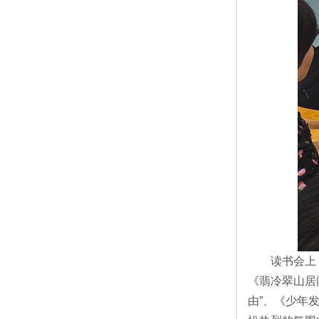
读书会上
《翡冷翠山居
由”、《少年