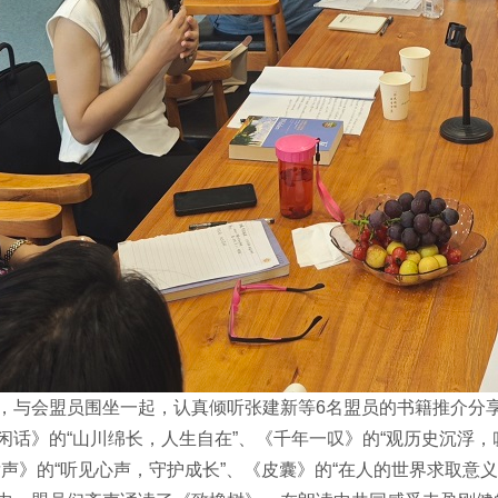
，与会盟员围坐一起，认真倾听张建新等6名盟员的书籍推介分享
闲话》的“山川绵长，人生自在”、《千年一叹》的“观历史沉浮，
发声》的“听见心声，守护成长”、《皮囊》的“在人的世界求取意