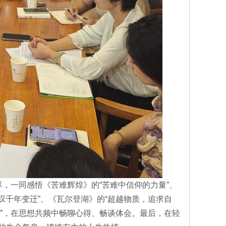
，一同感悟《苦难辉煌》的“苦难中信仰的力量”、
叹千年变迁”、《瓦尔登湖》的“超越物质，追求自
义”，在思想共频中畅聊心得、畅谈体会。最后，在轻