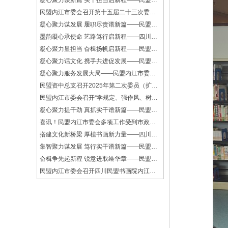
凝心聚力谋新篇 实干担当启新程——民盟内江市中区支部召开2026年工作部署会
民盟内江市委会召开第十五届二十三次委员（扩大）会议
凝心聚力谋发展 履职尽责谱新篇——民盟内江企业支部召开2025年度工作总结会
墨韵凝心承使命 艺路笃行启新程——四川民盟书画院内江分院召开2025年年终总结会
凝心聚力显担当 奋楫扬帆启新程——民盟内江行政支部召开2025年度工作总结会
凝心聚力话文化 携手共进促发展——民盟内江文艺、文化支部到资中开展交流学习活动
凝心聚力服务发展大局——民盟内江市委会专题学习中共二十届四中全会精神
民盟资中总支召开2025年第二次委员（扩大）会议
民盟内江市委会召开“学规定、强作风、树形象”主题教育启动会
凝心聚力提干劲 真抓实干谱新篇——民盟内江市委会召开十五届二十一次全委（扩大）会议
喜讯！民盟内江市委会多项工作受到市政协表彰！
搭建文化新桥梁 厚植书画新力量——四川民盟书画院内江分院揭牌仪式举行
集智聚力谋发展 笃行实干谱新篇——民盟资中总支召开委员（扩大）会议
奋楫争先起新程 锐意进取绘华章——民盟内江综合支部召开2024年度工作总结会
民盟内江市委会召开四川民盟书画院内江分院工作部署会议
奋楫扬帆起新航 携手共进谱新篇——民盟内江市委会召开第十五届二十次全委（扩大）会议
民盟内江经开支部召开2024年度年终总结会
民盟内江企业支部召开2024年度年终总结会