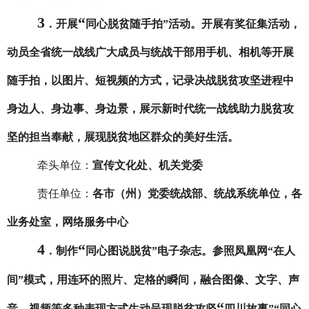
3
“
．
开展
同心脱贫随手拍
”
活动。
开展
有奖征集
活动
，
动员全省统一战线广大成员与统战干部用手机、相机等开展
随手拍，以图片、短视频的方式，记录决战脱贫攻坚进程中
身边人、身边事、身边景，展示新时代统一战线助力脱贫攻
坚的担当奉献，展现脱贫地区群众的美好生活。
牵头单位：
宣传文化处、机关党委
责任单位：
各市（州）党委统战部、统战系统单位，各
业务处室，网络服务中心
4
“
．
制作
同心图说脱贫
”
电子杂志。参照凤凰网
“
在人
间
”
模式，用连环的照片、定格的瞬间，融合图像、文字、声
“
音、视频等多种表现方式生动呈现脱贫攻坚
四川故事
”“
同心