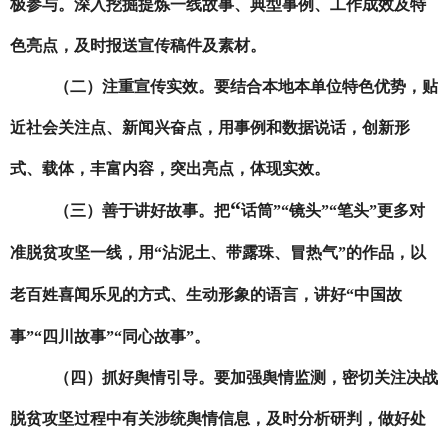
极参与。深入挖掘提炼一线故事、典型事例、工作成效及特
色亮点，及时报送宣传稿件及素材。
（二）注重宣传实效。
要结合本地本单位特色优势，贴
近社会关注点、新闻兴奋点，用事例和数据说话，创新形
式、载体，丰富内容，突出亮点，体现实效。
“
（三）善于讲好故事。
把
话筒
”“
镜头
”“
笔头
”
更多对
准脱贫攻坚一线，用
“
沾泥土、带露珠、冒热气
”
的作品，以
老百姓喜闻乐见的方式、生动形象的语言，讲好
“
中国故
事
”“
四川故事
”“
同心故事
”
。
（四）抓好舆情引导。
要加强舆情监测，密切关注决战
脱贫攻坚过程中有关涉统舆情信息，及时分析研判，做好处